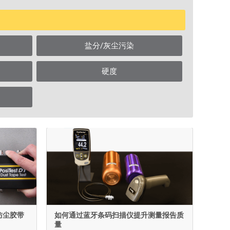
盐分/灰尘污染
硬度
行防尘胶带
如何通过蓝牙条码扫描仪提升测量报告质
量