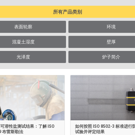
所有产品类别
表面轮廓
环境
混凝土湿度
壁厚
光泽度
炉子简介
可溶性盐测试结果：了解 ISO
如何按照 ISO 8502-3 标准进
6/9 布雷斯勒法
试验并评定结果