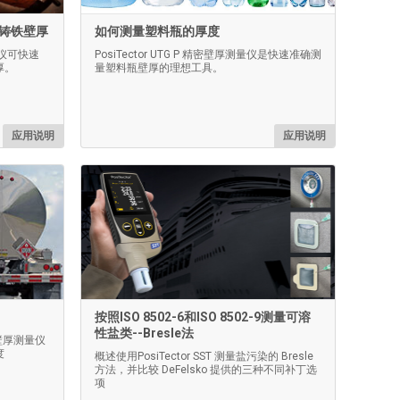
测量铸铁壁厚
如何测量塑料瓶的厚度
测量仪可快速
PosiTector UTG P 精密壁厚测量仪是快速准确测
厚。
量塑料瓶壁厚的理想工具。
应用说明
应用说明
按照ISO 8502-6和ISO 8502-9测量可溶
性盐类--Bresle法
声波壁厚测量仪
度
概述使用PosiTector SST 测量盐污染的 Bresle
方法，并比较 DeFelsko 提供的三种不同补丁选
项