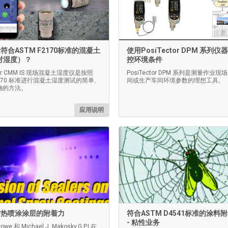
符合ASTM F2170标准的混凝土
使用PosiTector DPM 系列
对湿度）？
控环境条件
ctor CMM IS 现场混凝土湿度仪是按照
PosiTector DPM 系列是测量作业
F2170 标准进行混凝土湿度测试的简单、
间或生产车间环境参数的理想工具。
确的方法。
应用说明
对热喷涂涂层的附着力
符合ASTM D4541标准的涂料
- 粘性业务
rowe 和 Michael J. Makosky,G.P.I.在