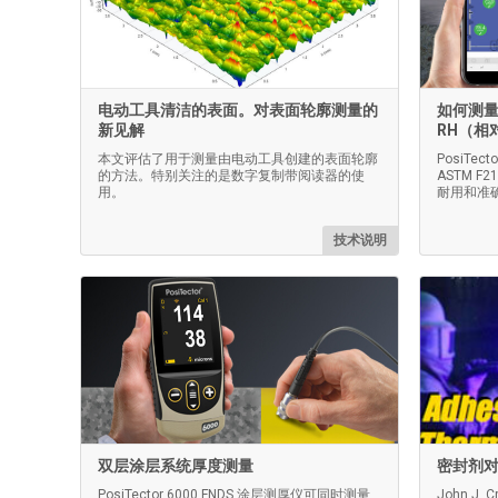
电动工具清洁的表面。对表面轮廓测量的
如何测量
新见解
RH（相
本文评估了用于测量由电动工具创建的表面轮廓
PosiTe
的方法。特别关注的是数字复制带阅读器的使
ASTM 
用。
耐用和准
技术说明
双层涂层系统厚度测量
密封剂
PosiTector 6000 FNDS 涂层测厚仪可同时测量
John J. C