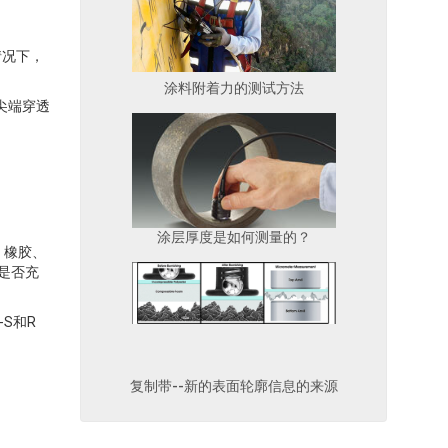
情况下，
涂料附着力的测试方法
尖端穿透
涂层厚度是如何测量的？
）橡胶、
是否充
-S和R
复制带--新的表面轮廓信息的来源