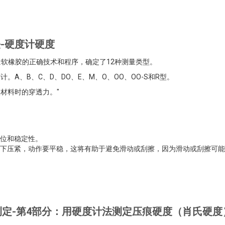
方法-硬度计硬度
测量软橡胶的正确技术和程序，确定了12种测量类型。
。A、B、C、D、DO、E、M、O、OO、OO-S和R型。
入材料时的穿透力。"
位和稳定性。
下压紧，动作要平稳，这将有助于避免滑动或刮擦，因为滑动或刮擦可能
-硬度的测定-第4部分：用硬度计法测定压痕硬度（肖氏硬度