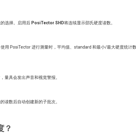
想的选择。启用后
PosiTector SHD
将连续显示邵氏硬度读数。
siTector 进行测量时，平均值、standard 和最小/最大硬度统计
时，量具会发出声音和视觉警报。
量的读数后自动创建新的子批次。
度？