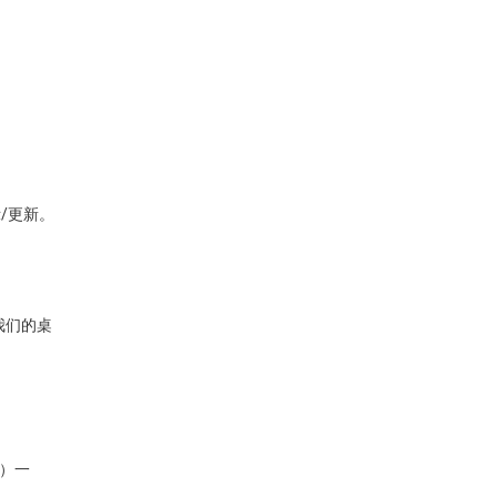
/更新。
我们的桌
秒）一