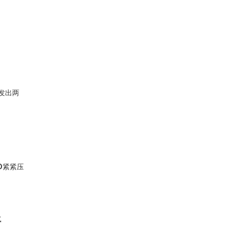
发出两
D
紧紧压
好