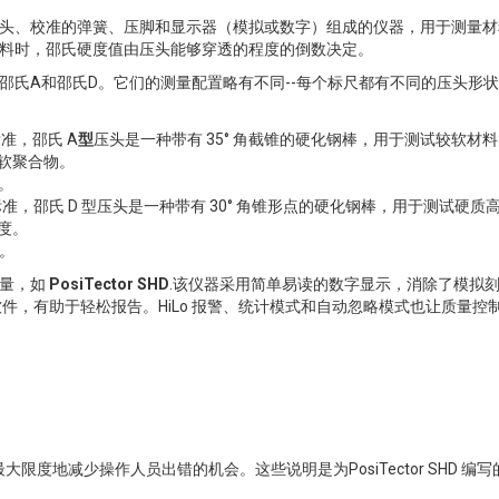
头、校准的弹簧、压脚和显示器（模拟或数字）组成的仪器，用于测量材
料时，邵氏硬度值由压头能够穿透的程度的倒数决定。
邵氏A和邵氏D。它们的测量配置略有不同--每个标尺都有不同的压头形
 标准，邵氏 A
型
压头是一种带有 35° 角截锥的硬化钢棒，用于测试较软材
软聚合物。
。
40 标准，邵氏 D 型压头是一种带有 30° 角锥形点的硬化钢棒，用于测试硬质
度。
。
测量，如
PosiTector SHD
.该仪器采用简单易读的数字显示，消除了模拟
件，有助于轻松报告。HiLo 报警、统计模式和自动忽略模式也让质量控
可最大限度地减少操作人员出错的机会。这些说明是为PosiTector SHD 编