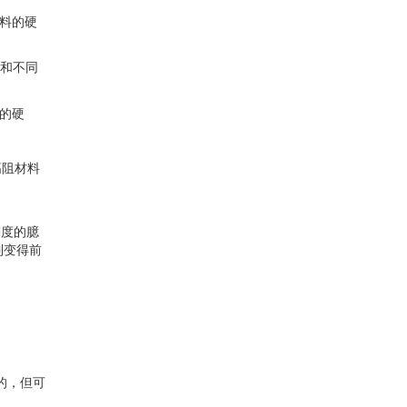
料的硬
状和不同
料的硬
高阻材料
刻度的臆
制变得前
写的，但可