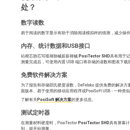
处？
数字读数
易于阅读的数字显示有助于消除阅读模拟秤的猜测，减少操
内存、统计数据和USB接口
袩褉芯胁芯写褋褌胁械薪薪褘械
PosiTector SHD
具有用于
测量完成后，可使用内置 USB 端口将存储的读数和图表下载到PC
免费软件解决方案
为了报告和存储邵氏硬度读数，DeFelsko 提供免费的解决方案
面版本、易于使用的移动应用程序或PosiSoft USB - 一
了解有关
PosiSoft 解决方案
的更多信息。
测试定时器
在测量材料硬度时，PosiTector
PosiTector SHD
具有屏幕计
到，就开始测量。