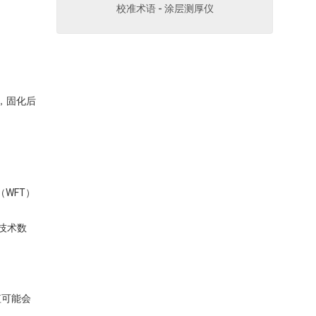
校准术语 - 涂层测厚仪
点，固化后
WFT）
技术数
值可能会