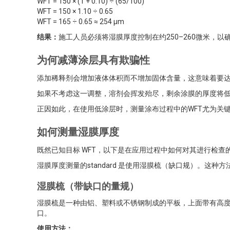
WFT = 150 × (1 + 0.10) ÷ (65/100)
WFT = 150 × 1.10 ÷ 0.65
WFT = 165 ÷ 0.65 ≈ 254 µm
结果：
施工人员必须将湿膜厚度控制在约250–260微米，以
为何减薄涂层具有欺骗性
添加稀释剂会增加液体体积而不增加固体含量，这意味着要
如果不考虑这一调整，溶剂会挥发殆尽，剩余涂膜的厚度将低
正因如此，在使用低涂层时，测量涂布过程中的WFT尤为关
如何测量湿膜厚度
既然已知目标 WFT，以下是在应用过程中如何对其进行检查
湿膜厚度测量的standard 是使用湿膜梳（缺口规）。这
湿膜梳（带缺口的量规）
湿膜梳是一种由铝、塑料或不锈钢制成的平板，上面带有高
口。
使用方法：