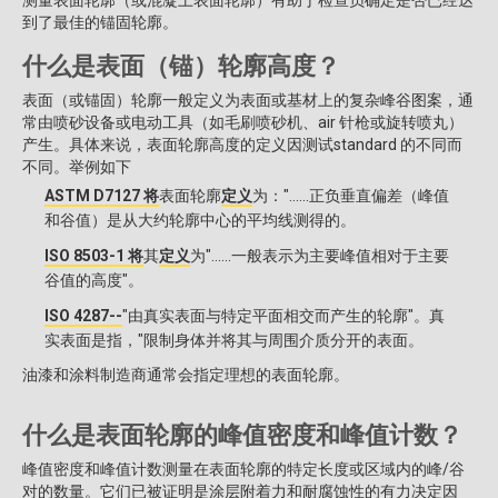
测量表面轮廓（或混凝土表面轮廓）有助于检查员确定是否已经达
到了最佳的锚固轮廓。
什么是表面（锚）轮廓高度？
表面（或锚固）轮廓一般定义为表面或基材上的复杂峰谷图案，通
常由喷砂设备或电动工具（如毛刷喷砂机、air 针枪或旋转喷丸）
产生。具体来说，表面轮廓高度的定义因测试standard 的不同而
不同。举例如下
ASTM D7127 将
表面轮廓
定义
为："......正负垂直偏差（峰值
和谷值）是从大约轮廓中心的平均线测得的。
ISO 8503-1 将
其
定义
为"......一般表示为主要峰值相对于主要
谷值的高度"。
ISO 4287--
"由真实表面与特定平面相交而产生的轮廓"。真
实表面是指，"限制身体并将其与周围介质分开的表面。
油漆和涂料制造商通常会指定理想的表面轮廓。
什么是表面轮廓的峰值密度和峰值计数？
峰值密度和峰值计数测量在表面轮廓的特定长度或区域内的峰/谷
对的数量。它们已被证明是涂层附着力和耐腐蚀性的有力决定因