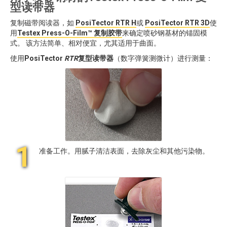
型读带器
复制磁带阅读器，如
PosiTector RTR H
或
PosiTector RTR 3D
使
用
Testex Press-O-Film™ 复制胶带
来确定喷砂钢基材的锚固模
式。 该方法简单、相对便宜，尤其适用于曲面。
使用
PosiTector
RTR
复型读带器
（数字弹簧测微计）进行测量：
1
准备工作。用腻子清洁表面，去除灰尘和其他污染物。