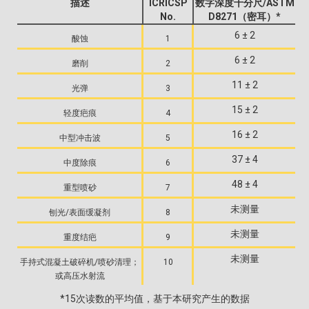
描述
ICRICSP
数字深度千分尺/ASTM
No.
D8271（密耳）*
6 ± 2
酸蚀
1
6 ± 2
磨削
2
11 ± 2
光弹
3
15 ± 2
轻度疤痕
4
16 ± 2
中型冲击波
5
37 ± 4
中度除痕
6
48 ± 4
重型喷砂
7
未测量
刨光/表面缓凝剂
8
未测量
重度结疤
9
未测量
手持式混凝土破碎机/喷砂清理；
10
或高压水射流
*15次读数的平均值，基于本研究产生的数据