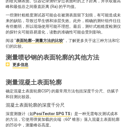
的喷丸钢表面。仪器记录测针穿过表面时的上下距离，并求取最高
峰和最低谷之间垂直距离 (Ra) 的平均值。
一些测针粗糙度测试器可能会在被测表面留下划痕，有可能造成未
来的缺陷，导致过早生锈和涂层失效。此外，精确的测针组件往往
有些脆弱，所以现场使用可能不理想。最后，测针式粗糙度检测仪
的探针尖可能容易退化，读数的准确性可能会受到影响。
阅读 "
表面轮廓--测量方法的比较
"，了解更多关于这三种方法和它
们的比较。
测量喷砂钢的表面轮廓的其他方法
更多信息
测量混凝土表面轮廓
确定混凝土表面轮廓CSP) 的最常用方法包括深度千分尺、仿腻子
和目测比较器。
混凝土表面轮廓的深度千分尺
深度测微计（如
PosiTector SPG TS
）是一种无需每次测试成本
的方法，它使用弹簧加载的尖端（60° 锥形）落入混凝土表面轮廓
的凹谷中，测量峰谷高度。