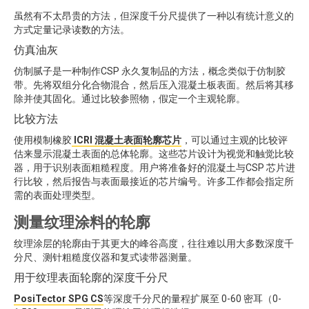
虽然有不太昂贵的方法，但深度千分尺提供了一种以有统计意义的
方式定量记录读数的方法。
仿真油灰
仿制腻子是一种制作CSP 永久复制品的方法，概念类似于仿制胶
带。先将双组分化合物混合，然后压入混凝土板表面。然后将其移
除并使其固化。通过比较参照物，假定一个主观轮廓。
比较方法
使用模制橡胶
ICRI 混凝土表面轮廓芯片
，可以通过主观的比较评
估来显示混凝土表面的总体轮廓。这些芯片设计为视觉和触觉比较
器，用于识别表面粗糙程度。用户将准备好的混凝土与CSP 芯片进
行比较，然后报告与表面最接近的芯片编号。许多工作都会指定所
需的表面处理类型。
测量纹理涂料的轮廓
纹理涂层的轮廓由于其更大的峰谷高度，往往难以用大多数深度千
分尺、测针粗糙度仪器和复式读带器测量。
用于纹理表面轮廓的深度千分尺
PosiTector SPG CS
等深度千分尺的量程扩展至 0-60 密耳（0-