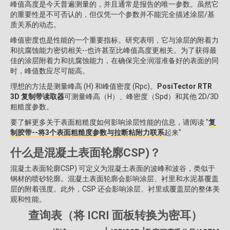
峰值高度是今天普遍测量的，并且通常是报告的唯一参数。虽然它
的重要性是不可否认的，但仅凭一个参数并不能完全描述涂层/基
质关系的动态。
峰值密度也是性能的一个重要指标。研究表明，它与涂层的附着力
和抗腐蚀能力密切相关--也许甚至比峰值高度更相关。为了获得最
佳的涂层附着力和抗腐蚀能力，在确保完全润湿准备好的表面的同
时，峰值数应尽可能高。
理想的方法是测量峰高 (H) 和峰值密度 (Rpc)。
PosiTector RTR
3D 复制带读取器
可测量峰高（H）、峰密度（Spd）和其他 2D/3D
粗糙度参数。
要了解更多关于表面粗糙度如何影响涂层性能的信息，请阅读 "
复
制胶带--将3个表面粗糙度参数与拉断粘附力联系
起来"
什么是混凝土表面轮廓CSP)？
混凝土表面轮廓CSP) 可定义为混凝土表面的波峰和波谷，类似于
钢材的喷砂轮廓。混凝土表面轮廓会影响涂层、衬里和水泥基覆盖
层的附着强度。此外，CSP 还会影响涂层、衬里或覆盖层的整体美
观和性能。
查询表（将 ICRI 面板转换为密耳）