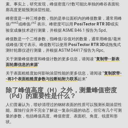
素。事实上，研究发现，峰值密度/计数可能比单独的峰谷表面轮
廓高度更能预测涂层性能。
峰密度是一种三维参数，指的是单位面积内的峰值数量，通常用峰
mm2
in2
值/
或峰值/
表示。峰密度可以用
PosiTector RTR 3D
或实
验室成像技术进行测量，并根据 ASME B46.1 报告为 Spd。
峰值数是一个二维参数，指峰值/谷值对的数量，通常用峰值/毫米
或峰值/英寸表示。峰值数可以使用
PosiTector RTR 3D
或拖曳式
测针轮廓仪进行测量，并根据 ASTM D4417 报告为 Rpc。
关于测量峰值密度和峰值计数的更多信息，请阅读 "
复制带--新表
面轮廓信息的来源
"
关于表面粗糙度如何影响涂层性能的更多信息，请阅读 "
复制胶带-
-将3个表面粗糙度参数与拉断粘附力联系
起来"
除了峰值高度（H）之外，测量峰值密度
（Pd）的重要性是什么？
人们普遍认为，喷砂清理过的钢材表面的性质可以预测长期涂层性
能。腐蚀行业并不完全了解这一复杂问题的动态，但它有几个可测
量的参数，包括峰值高度、峰值密度、表面积、角度、锐度和形
状。