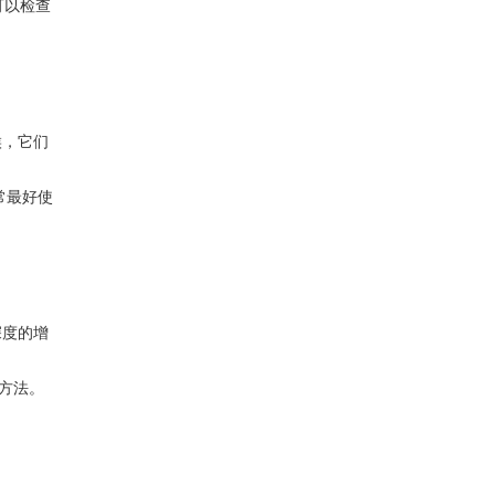
可以检查
候，它们
常最好使
深度的增
的方法。