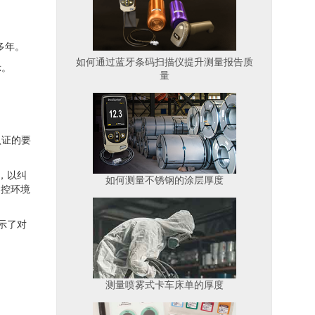
多年。
如何通过蓝牙条码扫描仪提升测量报告质
示。
量
认证的要
，以纠
如何测量不锈钢的涂层厚度
受控环境
示了对
测量喷雾式卡车床单的厚度