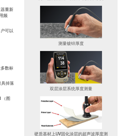
仪器重新
用频
客户可以
测量镀锌厚度
大多数标
量具掉落
双层涂层系统厚度测量
 （图
硬质基材上UV固化涂层的超声波厚度测