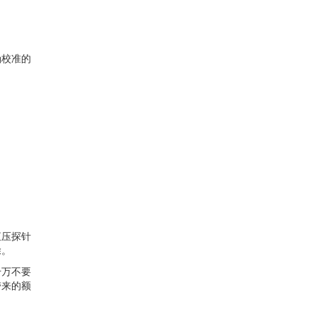
确校准的
恒压探针
除。
千万不要
带来的额