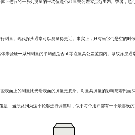
体上进行的一系列测量的平均值是否at 量规公差零点范围内。或者，也
进行测量。现代探头通常可以测量得更近。事实上，只有当它们悬空的时
的基体来验证一系列测量的平均值是否at 零点量具公差范围内。条纹涂层通
这些表面上的测量比光滑表面的测量更复杂。对量具测量的影响随着剖面
）。但是，当涉及到为这个轮廓进行调整时，似乎每个用户都有一个最喜欢