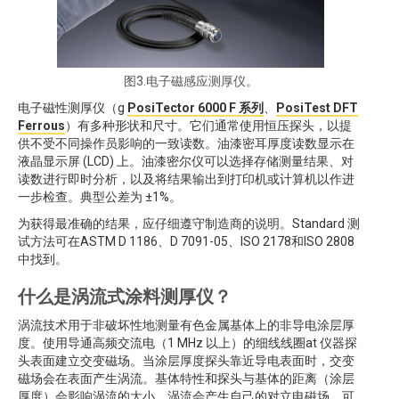
图3.电子磁感应测厚仪。
电子磁性测厚仪（g
PosiTector 6000 F 系列
、
PosiTest DFT
Ferrous
）有多种形状和尺寸。它们通常使用恒压探头，以提
供不受不同操作员影响的一致读数。油漆密耳厚度读数显示在
液晶显示屏 (LCD) 上。油漆密尔仪可以选择存储测量结果、对
读数进行即时分析，以及将结果输出到打印机或计算机以作进
一步检查。典型公差为 ±1%。
为获得最准确的结果，应仔细遵守制造商的说明。Standard 测
试方法可在ASTM D 1186、D 7091-05、ISO 2178和ISO 2808
中找到。
什么是涡流式涂料测厚仪？
涡流技术用于非破坏性地测量有色金属基体上的非导电涂层厚
度。使用导通高频交流电（1 MHz 以上）的细线线圈at 仪器探
头表面建立交变磁场。当涂层厚度探头靠近导电表面时，交变
磁场会在表面产生涡流。基体特性和探头与基体的距离（涂层
厚度）会影响涡流的大小。涡流会产生自己的对立电磁场，可