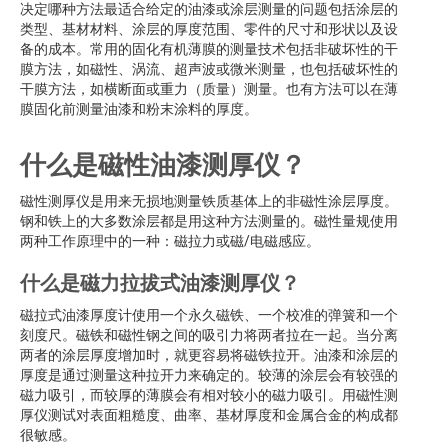
决定哪种方法最适合给定的油漆或涂层测量的问题包括涂层的
类型、基材材料、涂层的厚度范围、零件的尺寸和形状以及设
备的成本。常用的固化有机薄膜的测量技术包括非破坏性的干
膜方法，如磁性、涡流、超声波或微米测量，也包括破坏性的
干膜方法，如横断面或重力（质量）测量。也有方法可以在薄
膜固化前测量油漆和粉末涂料的厚度。
什么是磁性油漆测厚仪？
磁性测厚仪是用来无损地测量铁质基体上的非磁性涂层厚度。
钢和铁上的大多数涂层都是用这种方法测量的。磁性量规使用
两种工作原理中的一种：磁拉力或磁/电磁感应。
什么是磁力拉拔式油漆测厚仪？
磁拉式油漆厚度计使用一个永久磁铁、一个校准的弹簧和一个
刻度尺。磁铁和磁性钢之间的吸引力将两者拉在一起。当分离
两者的涂层厚度增加时，就更容易将磁铁拉开。油漆和涂层的
厚度是通过测量这种拉开力来确定的。较薄的涂层会有较强的
磁力吸引，而较厚的薄膜会有相对较小的磁力吸引。用磁性测
厚仪测试对表面粗糙度、曲率、基材厚度和金属合金的构成都
很敏感。