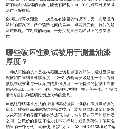
层的表面和基体的底面可能会有限制，而且它们通常对测量薄
涂层不够敏感。
必须进行两次测量：一次是在有涂层的情况下，另一次是没有
涂层的情况下。两个读数之间的差异，即高度变化，被认为是
涂层厚度。在粗糙的表面，千分尺测量最高峰以上的涂层厚
度。
哪些破坏性测试被用于测量油漆
厚度？
一种破坏性的技术是在横截面上切割涂覆的部件，通过显微镜
观察切口来测量薄膜厚度。另一种横断面技术是用一个比例显
微镜来观察通过干膜涂层的几何切口。一个特殊的切割工具被
用来在涂层上开一个小的、精确的V型槽，并进入基体。可提供
带有切割头和照明比例放大镜的量具。
虽然这种破坏性方法的原理很容易理解，但存在着测量错误的
机会。准备样品和解释结果需要技巧。将测量网板调整到锯齿
状或不清晰的界面可能会造成不准确，特别是在不同的操作员
之间。当廉价的非破坏性方法不可行时，或作为确认非破坏性
结果的一种方式，就会使用这种方法。ASTM D 4138概述了这