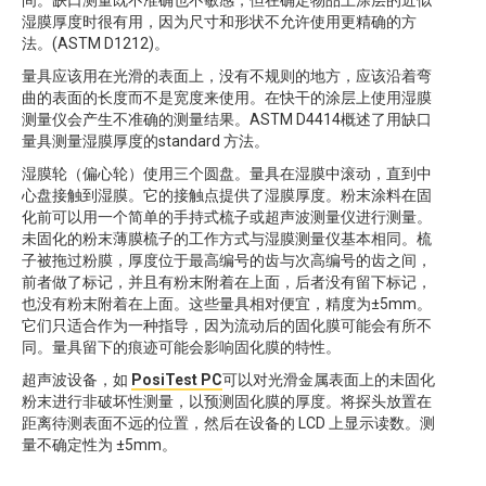
间。缺口测量既不准确也不敏感，但在确定物品上涂层的近似
湿膜厚度时很有用，因为尺寸和形状不允许使用更精确的方
法。(ASTM D1212)。
量具应该用在光滑的表面上，没有不规则的地方，应该沿着弯
曲的表面的长度而不是宽度来使用。在快干的涂层上使用湿膜
测量仪会产生不准确的测量结果。ASTM D4414概述了用缺口
量具测量湿膜厚度的standard 方法。
湿膜轮（偏心轮）使用三个圆盘。量具在湿膜中滚动，直到中
心盘接触到湿膜。它的接触点提供了湿膜厚度。粉末涂料在固
化前可以用一个简单的手持式梳子或超声波测量仪进行测量。
未固化的粉末薄膜梳子的工作方式与湿膜测量仪基本相同。梳
子被拖过粉膜，厚度位于最高编号的齿与次高编号的齿之间，
前者做了标记，并且有粉末附着在上面，后者没有留下标记，
也没有粉末附着在上面。这些量具相对便宜，精度为±5mm。
它们只适合作为一种指导，因为流动后的固化膜可能会有所不
同。量具留下的痕迹可能会影响固化膜的特性。
超声波设备，如
PosiTest PC
可以对光滑金属表面上的未固化
粉末进行非破坏性测量，以预测固化膜的厚度。将探头放置在
距离待测表面不远的位置，然后在设备的 LCD 上显示读数。测
量不确定性为 ±5mm。