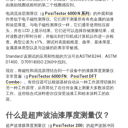
由激励线圈或相邻的第二个线圈感应到。
电涡流涂层测厚仪（g
PosiTector 6000 N 系列
）的外观和操
作类似于电子磁性测厚仪。它们用于测量所有有色金属的油漆
和涂层厚度。与电子磁性测厚仪一样，它们通常使用恒压探
头，并在 LCD 上显示结果。它们还可以选择存储测量结果，或
对读数进行即时分析，并输出到打印机或计算机以作进一步检
查。典型公差为 ±1%。测试对表面粗糙度、曲率、基体厚度、
金属基体类型以及与边缘的距离非常敏感。
Standard 该测试的应用和性能的方法可在ASTM B244、ASTM
D1400、D7091和ISO 2360中找到。
现在，将磁性和涡流原理结合到一个设备中的漆膜厚度测量仪
非常普遍（g
PosiTector 6000 FN
、
PosiTest DFT
Combo
）。有些仪器可以根据基材自动从一种工作原理切换到
另一种工作原理，从而简化了在任何金属上测量大多数涂层的
工作。这些组合式涂料密尔仪深受油漆工和粉末涂料工的欢
迎。
什么是超声波油漆厚度测量仪？
超声波漆膜厚度测量仪（g
PosiTector 200
）的超声波脉冲回