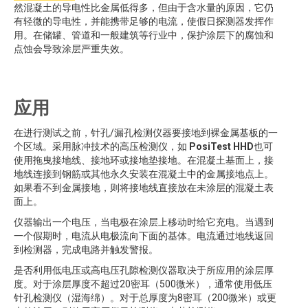
然混凝土的导电性比金属低得多，但由于含水量的原因，它仍
有轻微的导电性，并能携带足够的电流，使假日探测器发挥作
用。在储罐、管道和一般建筑等行业中，保护涂层下的腐蚀和
点蚀会导致涂层严重失效。
应用
在进行测试之前，针孔/漏孔检测仪器要接地到裸金属基板的一
个区域。采用脉冲技术的高压检测仪，如
PosiTest HHD
也可
使用拖曳接地线、接地环或接地垫接地。在混凝土基面上，接
地线连接到钢筋或其他永久安装在混凝土中的金属接地点上。
如果看不到金属接地，则将接地线直接放在未涂层的混凝土表
面上。
仪器输出一个电压，当电极在涂层上移动时给它充电。当遇到
一个假期时，电流从电极流向下面的基体。电流通过地线返回
到检测器，完成电路并触发警报。
是否利用低电压或高电压孔隙检测仪器取决于所应用的涂层厚
度。对于涂层厚度不超过20密耳（500微米），通常使用低压
针孔检测仪（湿海绵）。对于总厚度为8密耳（200微米）或更