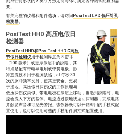
割成任何形状的 8 英寸方形定制海绵可满足各种测试配置的需
要。
有关完整的仪器和附件选项，请访问
PosiTest LPD 低压针孔
检测器
。
PosiTest HHD 高压电假日
检测器
PosiTest HHD
和
PosiTest HHD C
高压
节假日检测仪
用于检测厚度为 8 密耳
（200 微米）或更厚涂层中的缺陷，其
特点是配有带电导电刷或弹簧电极。脉
冲直流技术用于检测缺陷，at 每秒 30
次的脉冲频率发射，使其更安全、更易
于接地。高压假日探伤仪的工作原理与
低压探伤仪类似。带电电极在涂层上移动，当遇到缺陷时，电
流会流入下方的基体。电流通过接地线返回探测器，完成电路
并触发声音和可见光警报。该仪器既可以开箱即用的手杖式配
置使用，也可以使用可选的手杖附件肩扛式配置使用。