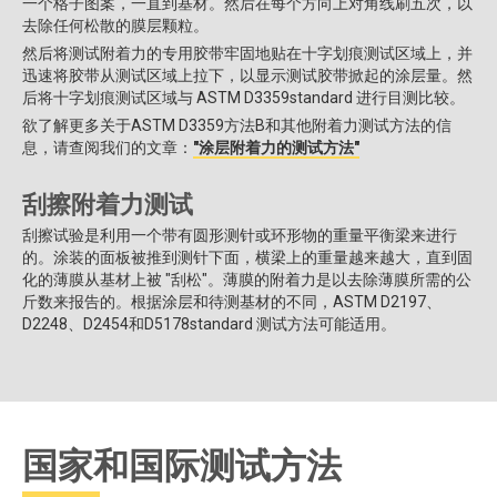
一个格子图案，一直到基材。然后在每个方向上对角线刷五次，以
去除任何松散的膜层颗粒。
然后将测试附着力的专用胶带牢固地贴在十字划痕测试区域上，并
迅速将胶带从测试区域上拉下，以显示测试胶带掀起的涂层量。然
后将十字划痕测试区域与 ASTM D3359standard 进行目测比较。
欲了解更多关于ASTM D3359方法B和其他附着力测试方法的信
息，请查阅我们的文章：
"涂层附着力的测试方法"
刮擦附着力测试
刮擦试验是利用一个带有圆形测针或环形物的重量平衡梁来进行
的。涂装的面板被推到测针下面，横梁上的重量越来越大，直到固
化的薄膜从基材上被 "刮松"。薄膜的附着力是以去除薄膜所需的公
斤数来报告的。根据涂层和待测基材的不同，ASTM D2197、
D2248、D2454和D5178standard 测试方法可能适用。
国家和国际测试方法