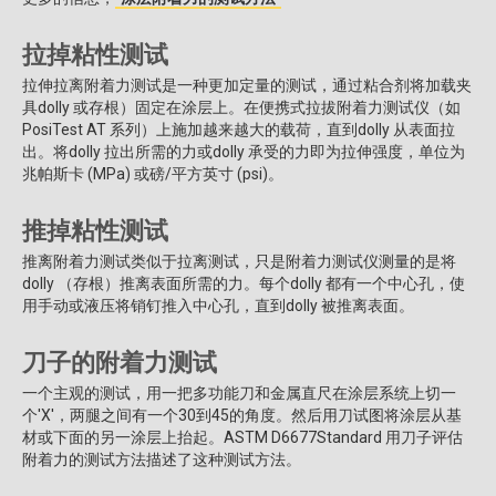
拉掉粘性测试
拉伸拉离附着力测试是一种更加定量的测试，通过粘合剂将加载夹
具dolly 或存根）固定在涂层上。在便携式拉拔附着力测试仪（如
PosiTest AT 系列）上施加越来越大的载荷，直到dolly 从表面拉
出。将dolly 拉出所需的力或dolly 承受的力即为拉伸强度，单位为
兆帕斯卡 (MPa) 或磅/平方英寸 (psi)。
推掉粘性测试
推离附着力测试类似于拉离测试，只是附着力测试仪测量的是将
dolly （存根）推离表面所需的力。每个dolly 都有一个中心孔，使
用手动或液压将销钉推入中心孔，直到dolly 被推离表面。
刀子的附着力测试
一个主观的测试，用一把多功能刀和金属直尺在涂层系统上切一
个'X'，两腿之间有一个30到45的角度。然后用刀试图将涂层从基
材或下面的另一涂层上抬起。ASTM D6677Standard 用刀子评估
附着力的测试方法描述了这种测试方法。