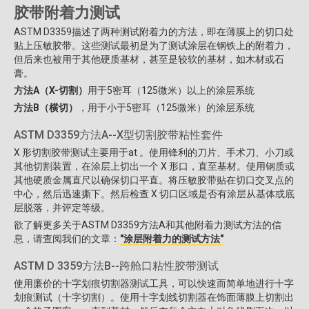
胶带附着力测试
ASTM D3359描述了两种测试附着力的方法，即在薄膜上的切口处
贴上压敏胶带。这些测试最初是为了测试涂层在钢铁上的附着力，
但后来也被用于其他硬质基材，甚至是较软的基材，如木材或石
膏。
方法A（X-切割）
用于5密耳（125微米）以上的涂层系统
方法B（横切）
，用于小于5密耳（125微米）的涂层系统
ASTM D3359方法A--X型切割胶带粘性套件
X 形切割胶带测试主要用于at 。使用锋利的刀片、手术刀、小刀或
其他切割装置，在涂层上切出一个 X 形口，直至基材。使用钢质或
其他硬质金属直尺以确保切口平直。将压敏胶带贴在切口交叉点的
中心，然后迅速撕下。然后检查 X 切口区域是否有涂层从基体或底
层脱落，并评定等级。
欲了解更多关于ASTM D3359方法A和其他附着力测试方法的信
息，请查阅我们的文章：
"涂层附着力的测试方法"
ASTM D 3359方法B--跨舱口粘性胶带测试
使用廉价的十字划痕切割器测试工具，可以快速而简单地进行十字
划痕测试（十字切割）。使用十字划线切割器在饰面薄膜上切割出