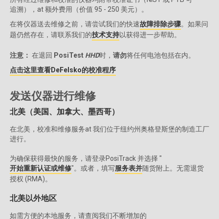
追溯），at 额外费用（价值 95 - 250 美元）。
在将仪器送去维修之前，请尝试我们的快速
故障排除步骤
。如果问
题仍然存在，请联系我们的
技术支持
以获得进一步帮助。
注意：
在退回
PosiTest
HHD
时，
请勿
将任何电池包括在内。
点击这里查看DeFelsko的校准程序
发送仪器进行维修
北美（美国、加拿大、墨西哥）
在北美，校准和维修服务at 我们位于纽约州奥格登斯堡的制造工厂
进行。
为确保获得最快的服务，请登录PosiTrack 并选择 "
开始重新认证或维修
"。或者，填写
服务表并
随货附上。无需退货
授权 (RMA)。
北美以外地区
如需方便的本地服务，请查阅我们不断增加的