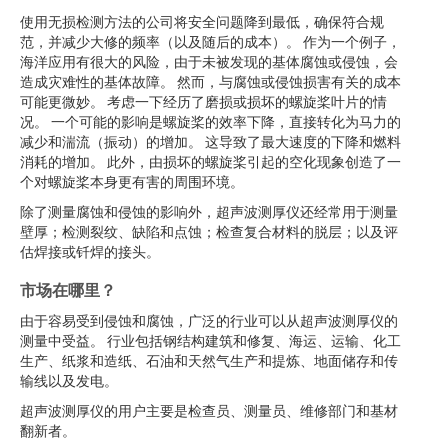
使用无损检测方法的公司将安全问题降到最低，确保符合规
范，并减少大修的频率（以及随后的成本）。 作为一个例子，
海洋应用有很大的风险，由于未被发现的基体腐蚀或侵蚀，会
造成灾难性的基体故障。 然而，与腐蚀或侵蚀损害有关的成本
可能更微妙。 考虑一下经历了磨损或损坏的螺旋桨叶片的情
况。 一个可能的影响是螺旋桨的效率下降，直接转化为马力的
减少和湍流（振动）的增加。 这导致了最大速度的下降和燃料
消耗的增加。 此外，由损坏的螺旋桨引起的空化现象创造了一
个对螺旋桨本身更有害的周围环境。
除了测量腐蚀和侵蚀的影响外，超声波测厚仪还经常用于测量
壁厚；检测裂纹、缺陷和点蚀；检查复合材料的脱层；以及评
估焊接或钎焊的接头。
市场在哪里？
由于容易受到侵蚀和腐蚀，广泛的行业可以从超声波测厚仪的
测量中受益。 行业包括钢结构建筑和修复、海运、运输、化工
生产、纸浆和造纸、石油和天然气生产和提炼、地面储存和传
输线以及发电。
超声波测厚仪的用户主要是检查员、测量员、维修部门和基材
翻新者。