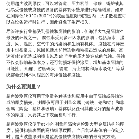
使用超声波测厚仪，可以对管道、压力容器、储罐、锅炉或其
他易受侵蚀或腐蚀的设备的基体剩余壁厚进行精确测量。如果
在测厚仪150 °C (300 °F)的表面温度限制范围内，大多数检查可
以在设备运行时进行，因此避免了生产损失。
尽管许多行业都受到侵蚀和腐蚀的影响，但海洋大气是腐蚀性
最强的环境之一。 腐蚀率受到多种因素的影响，包括海水、湿
度、风、温度、空气中的污染物和生物有机体。 腐蚀在海洋应
用中也很常见，原因包括水和污染物颗粒撞击造成的磨损、高
速液体湍流造成的撞击以及air 产生的压力波造成的气蚀。侵蚀
不仅会影响基体本身，还可能损坏保护涂层，增加基体腐蚀的
可能性。 船舶、游艇码头、管道、海上结构和海水淡化厂等系
统都会受到不同程度的海洋侵蚀和腐蚀。
为什么要测量？
超声波测厚仪可用于测量各种基体和应用中由于腐蚀或侵蚀造
成的厚度损失。 测厚仪可用于测量金属（铸铁、钢和铝）和非
金属（陶瓷、塑料和玻璃）基体以及任何其他良好的超声波导
体的厚度，只要其上下表面相对平行。
超声波测厚仪便于at 小的测量间隔快速检测大型金属结构的厚
度，提供扫描表面的高精细厚度图。 当只能从基体的一侧进入
时，超声波壁厚测量是监测侵蚀或腐蚀影响的最有效方法。