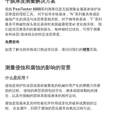
干膜厚度测量解决方案
缆线
PosiTector 6000
系列测厚仪是无损测量金属基体保护涂
层厚度的理想工具。 对于铝等非铁基体，"N "系列量具将感应
磁场产生的涡流与涂层厚度相关联。对于钢等铁基体，"F "系列
量具可将磁性探头靠近基体时表面磁通密度at 变化相关联。 我
们提供完整系列的量规和探头，每种都经过优化，可用于测量
各种涂层/基体组合的特定涂层厚度。
免费咨询
如需了解当前价格或订购这些仪器，请访问我们的
销售
页面。
测量侵蚀和腐蚀的影响的背景
什么是应用？
侵蚀是保护性涂层或基材被重复的机械作用产生的摩擦力所磨
损的过程。 侵蚀的典型原因包括空化，液体或固体颗粒的撞
击，以及对接触的固体表面或液体的相对运动。
腐蚀是指基体及其特性被化学作用或变化所破坏或磨损的过
程。 在金属中，归因于腐蚀的恶化最常由氧化过程引起。