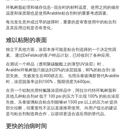
环氧树脂处理和储存信息--混合时的材料温度、使用之间的储存
温度和保质期也是使用Araldite粘合剂时的重要考虑因素。
每当发生意外或过早的故障时，重要的是审查使用中的粘合剂
及其应用过程是否有变化。
难以粘附的表面
独立于其他方面，涂层本身可能是粘合剂选择的一个决定性因
素。 通过DeFelsko的客户样品计划，已经收到了各种应用。
在测试一个样品（透明聚碳酸酯上的薄型UV涂层）时，
Araldite环氧树脂只能达到20%的涂层脱落，80%的粘合剂-涂
层失效。 失败发生在400磅左右。 当用乐泰玻璃胶替代Araldite
时，涂层脱落率达到100%，预期强度为600psi。
在另一个铝制光滑特氟隆涂层样品中，阿拉尔代特环氧树脂和
其他几种粘合剂at 低于 100 psi 的压力下出现 100% 的粘合涂层
失效。乐泰玻璃粘合粘合剂能够at 1500 psi 以上的压力at 提供
部分拉断，但重复性不足以直接推荐使用。 向用户提出的建议
是与粘合剂制造商合作，以获得更适合该应用的替代品。
更快的治病时间