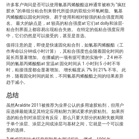
许多客户询问是否可以使用氰基丙烯酸酯这种通常被称为 "疯狂
胶水 "的单组分粘合剂来替代所提供的双组分环氧树脂。 氰基
丙烯酸酯以固化时间快、易于使用和相对较强的粘合强度而闻
名。 最大的缺点是，at 较高的粘合强度at 它们at dolly和涂层-
粘合剂界面上都容易出现粘合失效。 在特定的低粘合强度应用
中，它们仍然是可以接受的，甚至是首选。
值得注意的是，即使是快速固化粘合剂，如氰基丙烯酸酯（工
作寿命以分钟或小时计算），其粘合强度也会随着固化时间的
延长而显著增加。 在挪威的一项有据可查的实验中，Ž 4 种不
同的氰基丙烯酸酯at 室温at 固化时间从 1 小时到 5 小时不等
时，粘接强度都会显著增加。 增长幅度从 7% 到 21% 不等。 此
外，随着固化时间的延长，不同氰基丙烯酸酯之间的结果差异
趋于减小。
总结
虽然Araldite 2011被推荐为业界公认的多用途胶粘剂，但用户
应选择最能满足其特定应用粘附力测试要求的胶粘剂。 如果所
选的粘合剂对涂层没有反应，那么只要大部分的粘附失败局限
于单个涂层、涂层之间或涂层与基材之间，它就是一个可以接
受的选择。