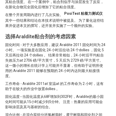
其粘合强度。 在一个案例中，粘合剂似乎与涂层发生了反应，
在新化合物完全固化后增加了它的粘合强度。
PosiTest 粘着力测试仪
在整个开发周期内进行了几次实验。
.
其中一些结果和结论在本技术说明中被提及。 为了量化这些结
果并促进本文的撰写，还开发并实施了一个额外的实验。
选择Araldite粘合剂的考虑因素
固化时间 - 对于大多数应用，建议 Araldite 2011 固化时间为 24
小时。 一项实验是在固化 24 小时后拉动 24 个dollies ，固化 5
天后再拉动 24 个dollies 。 结果非常相似，24 小时后平均粘合
失效压力at 2706 磅/平方英寸，5 天后为 2729 磅/平方英寸。
这一微小的增长在统计学上可能并不显著，但有助于证明所使
用的 Araldite 2011 能够在预期的 24 小时内达到最大粘接强
度。
工作寿命 - Araldite 2011at 室温at 的工作寿命为 2 小时，这有
助于在较大的作业中放置dollies 。
固化温度--当固化温度从68F增加到302F时，Araldite的最小固
化时间可能从15小时减少到5分钟。 注意：热量的应用可能会
影响涂层及其与基材的结合。
混合比例 - 在混合双组分环氧树脂时，遵守树脂和固化剂之间