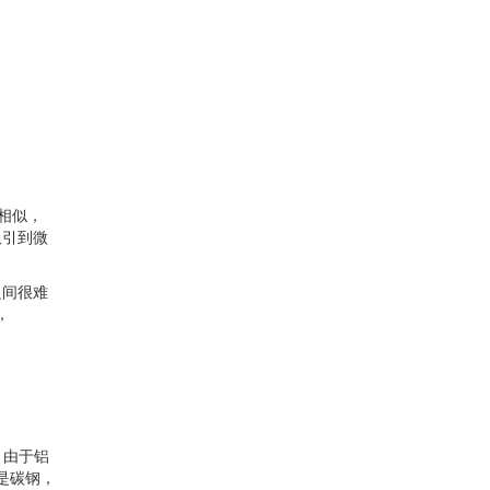
果相似，
吸引到微
之间很难
，
。由于铝
其是碳钢，