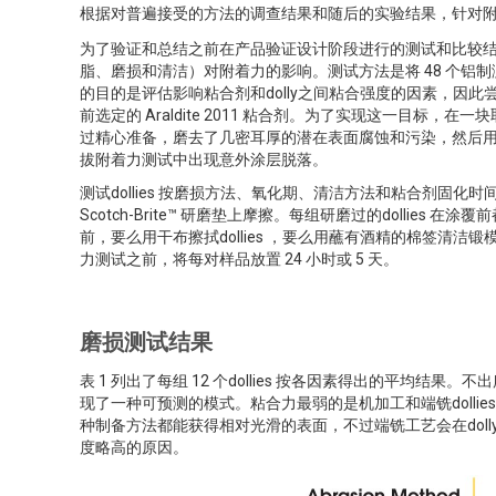
根据对普遍接受的方法的调查结果和随后的实验结果，针对附件 A
为了验证和总结之前在产品验证设计阶段进行的测试和比较结果
脂、磨损和清洁）对附着力的影响。测试方法是将 48 个铝制测
的目的是评估影响粘合剂和dolly之间粘合强度的因素，因
前选定的 Araldite 2011 粘合剂。为了实现这一目标，在一块
过精心准备，磨去了几密耳厚的潜在表面腐蚀和污染，然后用
拔附着力测试中出现意外涂层脱落。
测试dollies 按磨损方法、氧化期、清洁方法和粘合剂固化
Scotch-Brite™ 研磨垫上摩擦。每组研磨过的dollies
前，要么用干布擦拭dollies ，要么用蘸有酒精的棉签
力测试之前，将每对样品放置 24 小时或 5 天。
磨损测试结果
表 1 列出了每组 12 个dollies 按各因素得出的平均结
现了一种可预测的模式。粘合力最弱的是机加工和端铣dollies。这
种制备方法都能获得相对光滑的表面，不过端铣工艺会在doll
度略高的原因。