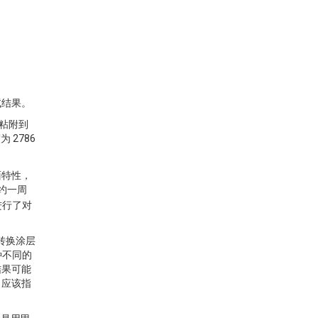
试结果。
其粘附到
 2786
面特性，
约一周
s进行了对
的转换涂层
种不同的
结果可能
。应该指