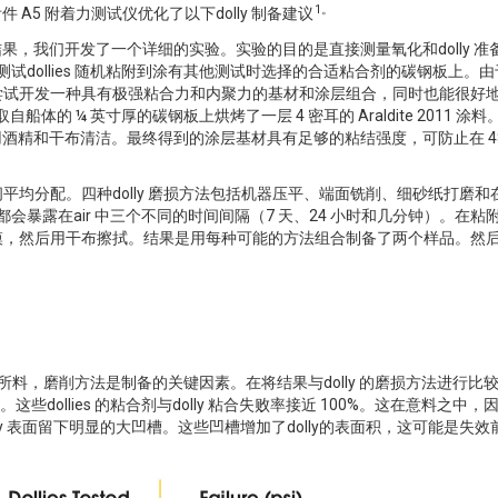
1。
5 附着力测试仪优化了以下dolly 制备建议
，我们开发了一个详细的实验。实验的目的是直接测量氧化和dolly 准
试dollies 随机粘附到涂有其他测试时选择的合适粘合剂的碳钢板上。
此尝试开发一种具有极强粘合力和内聚力的基材和涂层组合，同时也能很好
取自船体的 ¼ 英寸厚的碳钢板上烘烤了一层 4 密耳的 Araldite 2011 涂
酒精和干布清洁。最终得到的涂层基材具有足够的粘结强度，可防止在 48
时间平均分配。四种dolly 磨损方法包括机器压平、端面铣削、细砂纸打磨和
 在涂覆前都会暴露在air 中三个不同的时间间隔（7 天、24 小时和几分钟）。在
清洁锻模，然后用干布擦拭。结果是用每种可能的方法组合制备了两个样品。然
果。不出所料，磨削方法是制备的关键因素。在将结果与dolly 的磨损方法进行比
些dollies 的粘合剂与dolly 粘合失败率接近 100%。这在意料之中，
y 表面留下明显的大凹槽。这些凹槽增加了dolly的表面积，这可能是失效