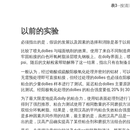
表3
--按
以前的实验
必须指出的是，假设的发展以及因素的选择和消除是基于以
比较了喷丸dollies 与端面铣削的效果。使用了来自不同制造商
牢固粘接的白色环氧树脂涂层喷丸钢板上。在dolly界面上，喷丸锻模
psi。随后的文献检索帮助解释了这一结果，指出只有在制备后数
一般认为，经过铬酸或硫酸阳极氧化处理并密封的铝材，可
无需预处理即可直接粘接，但经过处理的dollies 也必须
粘合的少量dollies 样本进行了测试。延迟粘合dollies 主要
比测试。经阳极氧化处理的dollies 的粘合强度要低 20% 到 3
为了最大限度地提高dolly 的粘合力，使用铝表面处理剂进行了
得到了强烈推荐。粘合力测试使用了相同数量的不同磨损方法的d
双组分环氧树脂。结果是，使用汉高的平均粘合失效粘合强度为 17
是多种因素共同作用的结果，最主要的是，虽然汉高产品是
出的是，汉高产品确实提高了某些粘合剂和磨损方法组合的