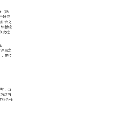
备（脱
由于研究
地粘合之
料。钢板经
 次拉
在
粘附涂层之
后，在拉
较时，出
因为这两
前粘合强