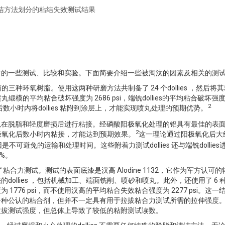
清洁方法划分的粘结失效测试结果
前的一些测试、比较和实验。下面简要介绍一些被淘汰的因素及相关的测
的三种环氧树脂。使用这两种研磨方法共制备了 24 个dollies ，然后将
的平均粘合破坏强度为 2686 psi，端铣dollies的平均粘合破坏强度为
2
小时内将dollies 粘附到涂层上，才能实现喷丸处理的预期优势。
以在脱脂和轻度磨损后进行粘接。经磷酸阳极氧化处理的铝具有最佳的表
2
在阳极氧化后数小时内粘接，才能达到预期效果。
这一理论通过阳极氧化后大
原因是不可避免的运输和处理时间。这些附着力测试dollies 还与端铣dollie
0%。
粘合力测试。测试的表面底漆是汉高 Alodine 1132，它作为军方认可
ollies ，包括机械加工、端面铣削、喷砂和喷丸。此外，还使用了 6 
76 psi，而不使用汉高的平均粘合失效粘合强度为 2277 psi。这一
一种公认的粘合剂，但并不一定具有用于拉拔粘合力测试所需的拉伸强度
拉拔测试强度，但总体上导致了较低的粘附测试读数。