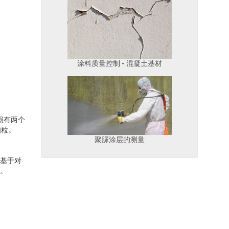
涂料质量控制 - 混凝土基材
磨损有两个
颗粒。
聚脲涂层的测量
。
应基于对
性。