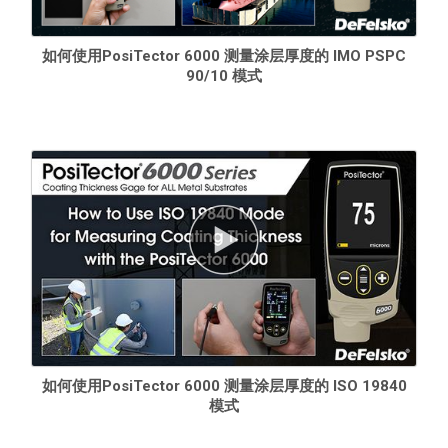
校准调整报告功能将校准调整记录到PosiSoft 软件报告中
SSPC-PA 2
、
ISO 19840
和
IMO PSPC 90/10
模式通过提示最小/
最大规格、显示必要的读数以及自动计算统计数据和合格/不合格
如何使用PosiTector 6000 测量涂层厚度的 IMO PSPC
结果，帮助用户遵守标准
90/10 模式
WiFi
技术可与PosiSoft.net 无线同步并下载软件更新
蓝牙
4.0 技术
可将数据传输到运行PosiTector 应用程序的移动设备
或可选的便携式打印机。提供 BLE API，可集成到第三方软件中
使用几种工业standard 通讯协议
与第三方软件
、无人机、ROV、
PLC和机器人设备
进行整合
连接蓝牙条形码扫描仪或键盘，即时注释读数和批次
如何使用PosiTector 6000 测量涂层厚度的 ISO 19840
模式