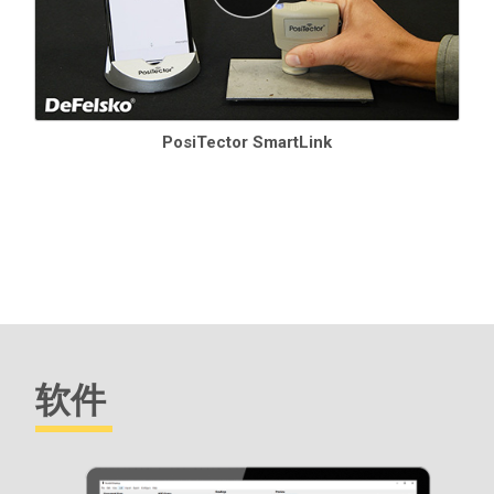
PosiTector SmartLink
软件