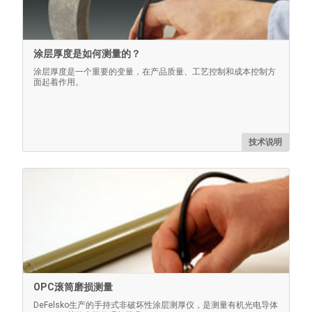
涂层厚度是如何测量的？
涂层厚度是一个重要的变量，在产品质量、工艺控制和成本控制方
探头脚环
面起着作用。
适用于薄而柔软的涂层，在使用扫描或快速模式测量大型
物体时保护涂层免受不必要的磨损
技术说明
了解更多
OPC滚筒磨损测量
DeFelsko生产的手持式非破坏性涂层测厚仪，是测量有机光电导体