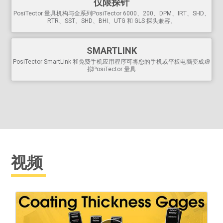
仅限探针
仪
PosiTector 量具机构与全系列PosiTector 6000、200、DPM、IRT、SHD、
使用 3 节 AAA 电池可连续工作 20 多个小时
RTR、SST、SHD、BHI、UTG 和 GLS 探头兼容。
USB 端口
可快速、简便地连接到PC ，并持续供电。随附
USB 电缆。
每个存储的测量值都有日期和时间标记
SMARTLINK
通过网络
进行软件更新
，使您的测量仪保持最新状态
PosiTector SmartLink 和免费手机应用程序可将您的手机或平板电脑变成虚
拟PosiTector 量具
查看、分析和报告数据的
软件解决方案
视频
更多信息见
探头兼容性表
。