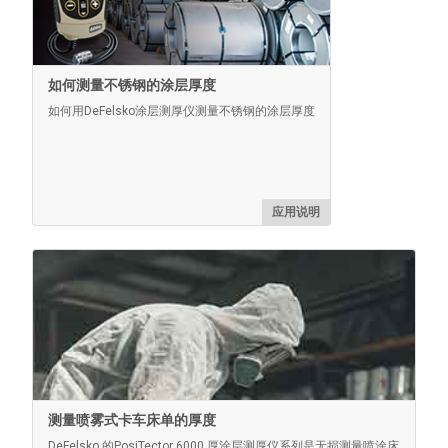
PosiTector 箱子
方便的硬壳箱，可携带PosiTector 量具机身和多个探头
如何测量不锈钢的涂层厚度
如何用DeFelsko涂层测厚仪测量不锈钢的涂层厚度
了解更多
应用说明
经认证的塑料垫片
测量喷雾式卡车床单的厚度
DeFelsko 的PosiTector 6000 厚涂层测厚仪系列是无损测量喷涂床
涂层金属板的经济型替代品，但精度较低。是保护