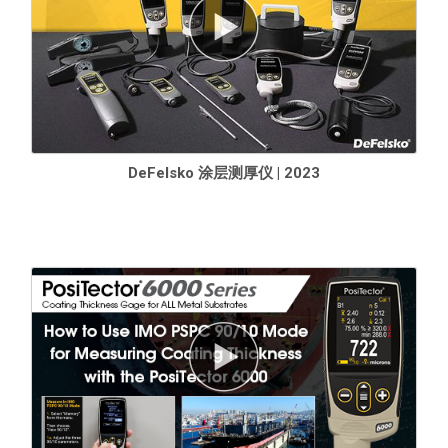
Standard 模型
包括如上所示的所有功能，外加...
每个探头可存储1,000个读数--存储的读数可被查看或下载
Advanced 模型
DeFelsko 涂层测厚仪 | 2023
包括如上所示的所有功能，外加...
在多达1,000个批次和子批次中存储250,000个读数
测量数据的实时图表
提示批次模式--创建
预定义批次，每次读数都有屏幕文本和图像
提示
3种
扫描模式
- 将测量速度提高到每分钟180多个读数
正常
- 连续读数，无需抬起探头
统计数据
- 在扫描过程中连续读数并记录平均数、standard 偏
差、最小/最大厚度和读数的数量
有限计数平均
- 连续读数，直至用户指定的计数。量具显示并记
录读数的平均值。
触摸屏键盘可快速
重命名批次，
添加注释等。
多种存储的校准调整，用于在各种基质条件下的测量