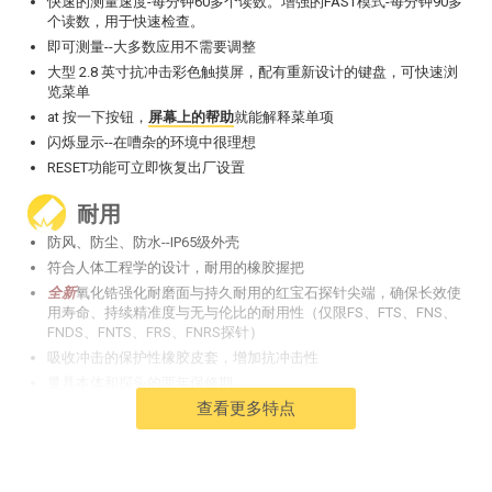
快速的测量速度-每分钟60多个读数。增强的FAST模式-每分钟90多
个读数，用于快速检查。
即可测量--大多数应用不需要调整
大型 2.8 英寸抗冲击彩色触摸屏，配有重新设计的键盘，可快速浏
览菜单
at 按一下按钮，
屏幕上的帮助
就能解释菜单项
闪烁显示--在嘈杂的环境中很理想
RESET功能可立即恢复出厂设置
耐用
防风、防尘、防水--IP65级外壳
符合人体工程学的设计，耐用的橡胶握把
全新
氧化锆强化耐磨面与持久耐用的红宝石探针尖端，确保长效使
用寿命、持续精准度与无与伦比的耐用性（仅限FS、FTS、FNS、
FNDS、FNTS、FRS、FNRS探针）
吸收冲击的保护性橡胶皮套，增加抗冲击性
量具本体和探头的两年保修期
查看更多特点
准确
包括显示可追溯至NIST或PTB的校准证书
内置的温度补偿确保了测量的准确性