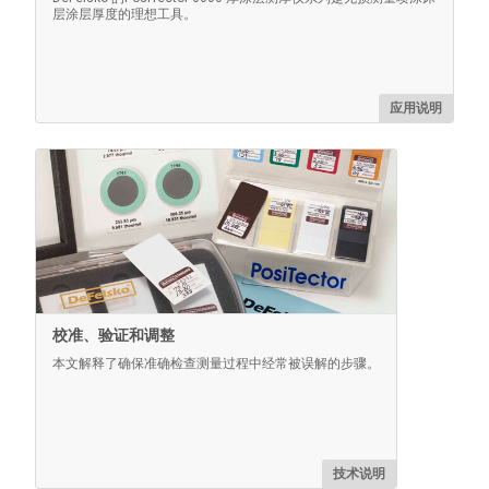
层涂层厚度的理想工具。
PosiTector 探头端部的理想选择。
应用说明
了解更多
校准、验证和调整
本文解释了确保准确检查测量过程中经常被误解的步骤。
伸缩式探针延长器
这是一款轻便的便携式设备，可以扩展PosiTector 6000
普通有线探头的探测范围。
技术说明