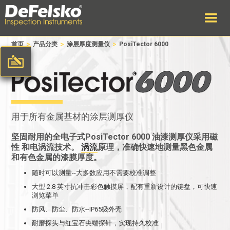
>
>
>
首页
产品分类
涂层厚度测量仪
PosiTector 6000
用于所有金属基材的涂层测厚仪
坚固耐用的全电子式PosiTector 6000 油漆测厚仪采用
磁
性
和
电涡流技术。
涡流
原理，准确快速地测量黑色金属
和有色金属的漆膜厚度。
随时可以测量--大多数应用不需要校准调整
大型 2.8 英寸抗冲击彩色触摸屏，配有重新设计的键盘，可快速
浏览菜单
防风、防尘、防水--IP65级外壳
耐磨探头与红宝石尖端探针，实现持久校准