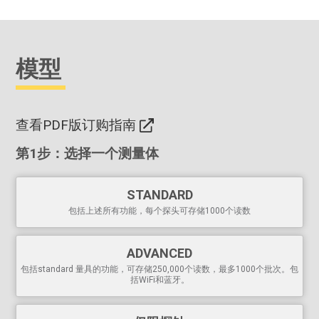
Hi-RES模式增加了精确应用的显示分辨率
符合包括ISO和ASTM在内的国家和国际标准
模型
多才多艺
PosiTector 机身适用于所有PosiTector
6000
、
200
和
RTR
、
查看PDF版订购指南
SPG
,
DPM
、
IRT
,
SST
,
UTG
,
SHD
,
BHI
和
GLS
探头可轻松地
从涂层测厚仪转换为表面轮廓仪、露点仪、可溶性盐测试
第1步：选择一个测量体
仪、超声波壁厚仪、硬度计或光泽度仪
多种校准调整选项，包括1点、2点和ISO 19840校正系数
可选择的
显示语言
STANDARD
带翻转锁的
自动旋转显示屏
包括上述所有功能，每个探头可存储1000个读数
强大的
可提供加长电缆（最长75米/250英尺），用于
水下或远程
测量
统计模式
在测量时持续显示/更新平均数、standard 偏差、
密尔/微米/毫米可切换
最小/最大和读数数量
ADVANCED
屏幕捕捉--保存
100张屏幕图像，用于记录和审查
包括standard 量具的功能，可存储250,000个读数，最多1000个批次。包
括WiFi和蓝牙。
当测量值超过用户指定的限值时，HiLo报警器会发出声音
和明显的警告。
瞬间启动功能，如果最近关闭了电源，可以快速启动测量