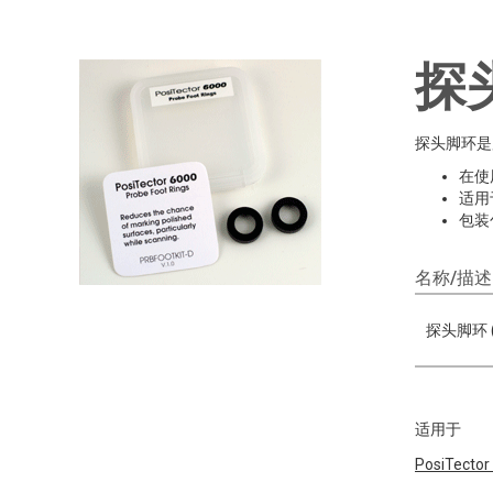
探
探头脚环是
在使
‍适
包装
名称/描述
探头脚环 (
适用于
PosiTector