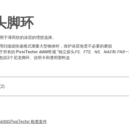
头脚环
用于薄而软的涂层的理想选择。
用扫描或快速模式测量大型物体时，保护涂层免受不必要的磨损
用于所有的
PosiTector
6000
常规 "独立探头
FS、FTS、NS、NAS
和
FNS
一
包括2个尼龙脚环、说明卡和透明塑料盒
2)
6000
,
PosiTector 检查套件