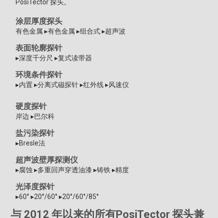
PosiTector 探头。
涂层厚度探头
有色金属 ▸有色金属 ▸组合式 ▸超声波
表面轮廓探针
▸深度千分尺 ▸复式读带器
环境条件探针
▸内置 ▸分离式磁探针 ▸红外线 ▸风速仪
硬度探针
岸边 ▸巴尔科
盐污染探针
▸Bresle法
超声波壁厚探测仪
▸腐蚀 ▸多重回声穿透油漆 ▸铸铁 ▸精度
光泽度探针
▸60° ▸20°/60° ▸20°/60°/85°
与 2012 年以来的所有PosiTector 探头兼