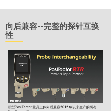
向后兼容--完整的探针互换
性
新型PosiTector 量具主体向后兼容
2012 年
以来生产的所有