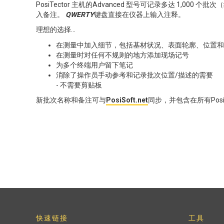
PosiTector 主机的Advanced 型号可记录多达 1,0
入备注。
QWERTY
键盘直接在仪器上输入注释。
理想的选择...
在测量中加入细节，包括基材状况、表面轮廓、位置和
在测量时对任何不规则的地方添加现场记号
为多个终端用户留下笔记
消除了操作员手动参考和记录批次位置/描述的需要
- 不需要剪贴板
新批次名称和备注可与
PosiSoft.net
同步，并包含在所有Posi
快速链接
工具