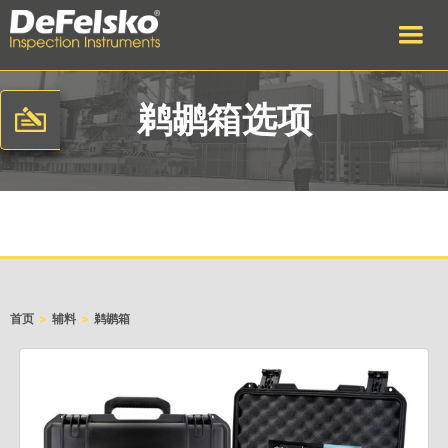
鹈鹕箱选项
>
>
首页
辅料
鹈鹕箱