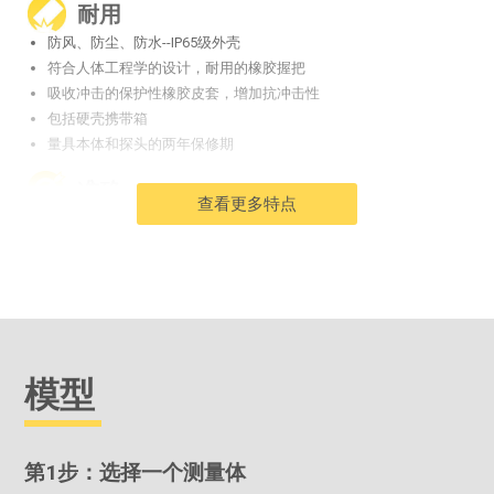
耐用
防风、防尘、防水--IP65级外壳
符合人体工程学的设计，耐用的橡胶握把
吸收冲击的保护性橡胶皮套，增加抗冲击性
包括硬壳携带箱
量具本体和探头的两年保修期
准确
查看更多特点
包括校准证书
Hi-RES模式增加了精确应用的显示分辨率
包括硬质和软质铝合金测试盘和调平板，以验证量具的运行情况
符合国家和国际标准，包括ASTM
多才多艺
PosiTector 机身适用于所有PosiTector
6000
、
200
和
RTR
、
模型
SPG
,
DPM
、
IRT
,
SST
,
UTG
,
SHD
,
BHI
和
GLS
探头可轻松地
从涂层测厚仪转换为表面轮廓仪、露点仪、可溶性盐测试
仪、超声波壁厚仪、硬度计或光泽度仪
1点和2点校准选项，带
校准重置
功能，可恢复出厂设置
第1步：选择一个测量体
可选择的
显示语言