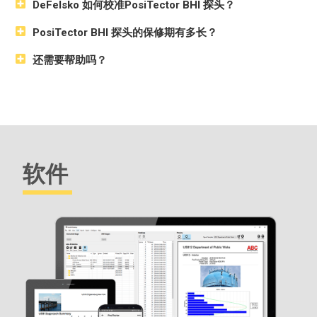
DeFelsko 如何校准PosiTector BHI 探头？
最多可存储 1,000 个批次和子批次中多个探头的 250,000 个读
数
PosiTector BHI 探头的保修期有多长？
自动子批次--在采集了所需数量的读数后自动创建新的子批次
测量数据的实时图表
还需要帮助吗？
触摸屏键盘可快速
重新命名批次
、添加备注等
WiFi
技术可与PosiSoft.net 无线同步并下载软件更新
蓝牙
4.0 技术
可将数据传输到运行PosiTector 应用程序的移动
设备或可选的便携式打印机。
BLE API
可集成到第三方软件
中。
使用几种工业standard 通讯协议
与第三方软件
、无人机、
ROV、PLC和机器人设备
进行整合
软件
将厚度、轮廓、环境、盐污染、硬度和壁厚测量值储存在单个
批次中
所有量具均
配有测试盘 (2)、水平板、带替换工具的替换压头、
玻璃板、保护性橡胶皮套、腕带、3 节 AAA 电池、说明书、保护
性便携箱、保护性镜头防护罩、长格式校准证书、USB 电缆、
PosiSoft 软件、两 (2) 年保修。