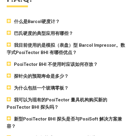
决议
0.1 Barcol
准确度
±2 Barcol
什么是Barcol硬度计？
尺寸*
127 x 66 x 25.4 毫米（5" x 2.6" x 1" ）。
重量*
137g 4.9 盎司），不含电池
巴氏硬度的典型应用有哪些？
探头尺寸
145 x 97 x 64 mm (5.7" x 3.8" x 2.5" )
我目前使用的是模拟（表盘）型 Barcol Impressor。数
探头净空
140毫米（5.5英寸）
字式PosiTector BHI 有哪些优点？
探头重量
400g 14.1 盎司）
查看尺寸
PosiTector BHI 不使用时应该如何存放？
* 尺寸和重量仅指PosiTector 量具主体，不包括探头
探针尖的预期寿命是多少？
为什么包括一个玻璃零板？
Standard 模型
我可以为现有的PosiTector 量具机构购买新的
包括如上所示的所有功能，外加...
PosiTector BHI 探头吗？
每个探头可存储 1,000 个读数，存储的读数可查看或下载
Advanced 模型
新型PosiTector BHI 探头是否与PosiSoft 解决方案兼
容？
包括如上所示的所有功能，外加...