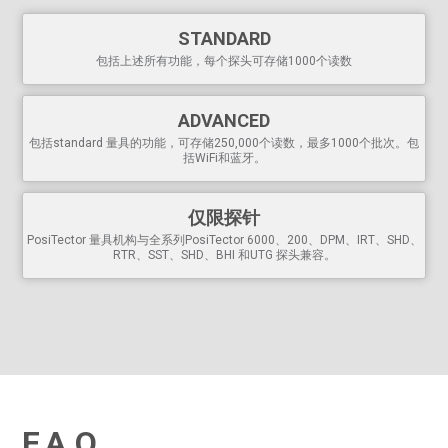
带翻转锁的
自动旋转显示屏
STANDARD
强大的
包括上述所有功能，每个探头可存储1000个读数
在测量时持续显示/更新平均数、standard 偏差、最小/最
大和读数数量
ADVANCED
屏幕捕捉--保存
100张屏幕图像，用于记录和审查
当测量值超过用户指定的限值时，HiLo报警器会发出声音
包括standard 量具的功能，可存储250,000个读数，最多1000个批次。包
括WiFi和蓝牙。
和明显的警告。
瞬间启动功能，如果最近关闭了电源，可以快速启动测量
仪
仅限探针
使用 3 节 AAA 电池可连续工作 20 多个小时
PosiTector 量具机构与全系列PosiTector 6000、200、DPM、IRT、SHD、
USB 端口
可快速、简便地连接PC ，并持续供电
RTR、SST、SHD、BHI 和UTG 探头兼容。
PosiSoft USB 驱动器存储的读数和图表可使用通用PC 网页
浏览器或文件浏览器进行访问。无需软件。
每个存储的测量值都有日期和时间标记
通过互联网
进行软件更新
，使您的测量仪保持最新状态
包括用于查看、分析和报告数据的
PosiSoft 套装软件
规格
F.A.Q.
测量范围
20 - 100 Barcol