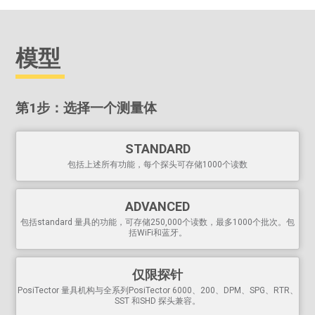
PosiTector 机身适用于所有PosiTector
6000
、
200
和
RTR
、
SPG
,
DPM
、
IRT
,
SST
,
UTG
,
SHD
,
BHI
和
GLS
探头可轻松地
从涂层测厚仪转换为表面轮廓仪、露点仪、可溶性盐测试
仪、超声波壁厚仪、硬度计或光泽度仪
模型
可选择的发射率值--从7个预设的材料选项中选择，设置一
个自定义的发射率值，或调整到一个已知的温度
带翻转锁的
自动旋转显示屏
第1步：选择一个测量体
强大的
扫描
统计 扫描模式--持续
显示/更新平均数、standard 偏
STANDARD
差、最小/最大表面温度和读数数量，同时每秒钟测量一个
包括上述所有功能，每个探头可存储1000个读数
读数
屏幕捕捉--保存
100 幅屏幕图像
，
用于记录和审查
暂停功能允许手动记录读数
ADVANCED
当读数超过用户指定的限值时，HiLo报警器会发出声音和
包括standard 量具的功能，可存储250,000个读数，最多1000个批次。包
明显的警告。
括WiFi和蓝牙。
瞬间启动功能，如果最近关闭了电源，可以快速启动测量
仪
使用 3 节 AAA 电池可连续工作 20 多个小时
仅限探针
USB 端口
可快速、简便地连接PC ，并持续供电。随附
PosiTector 量具机构与全系列PosiTector 6000、200、DPM、SPG、RTR、
USB 电缆
SST 和SHD 探头兼容。