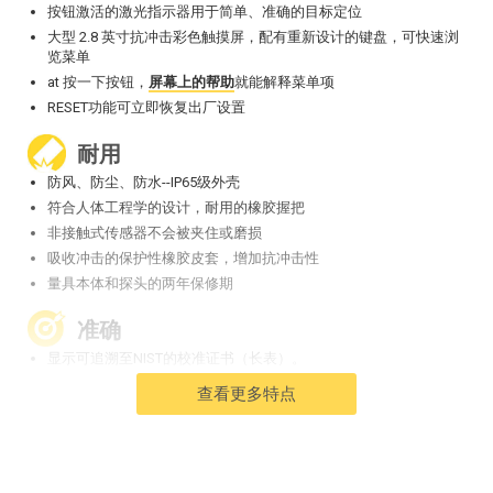
按钮激活的激光指示器用于简单、准确的目标定位
大型 2.8 英寸抗冲击彩色触摸屏，配有重新设计的键盘，可快速浏
览菜单
at 按一下按钮，
屏幕上的帮助
就能解释菜单项
RESET功能可立即恢复出厂设置
耐用
防风、防尘、防水--IP65级外壳
符合人体工程学的设计，耐用的橡胶握把
非接触式传感器不会被夹住或磨损
吸收冲击的保护性橡胶皮套，增加抗冲击性
量具本体和探头的两年保修期
准确
显示可追溯至NIST的校准证书（长表）。
快速响应的精密传感器提供准确、可重复的读数
查看更多特点
5.7:1的距离与光斑比--是测量大面积的理想选择
智能趋势™指标可识别出上升、下降或稳定的读数
多才多艺