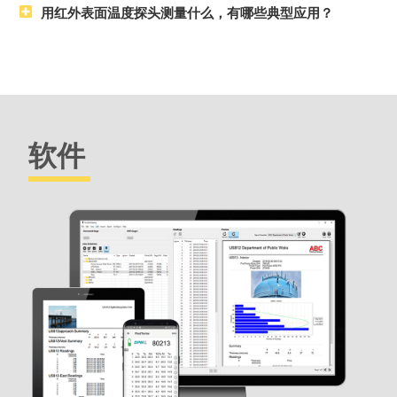
Standard 模型
用红外表面温度探头测量什么，有哪些典型应用？
包括如上所示的所有功能，外加...
每个探头可存储 1,000 个读数，存储的读数可查看或下载
Advanced 模型
包括如上所示的所有功能，外加...
软件
可储存来自多个探头的 250,000 个读数，最多 1,000 个批次
趋势图实时显示读数
触摸屏键盘可快速
重新命名批次
、添加备注等
WiFi
技术可与PosiSoft.net 无线同步并下载软件更新
蓝牙
4.0 技术
，可将数据传输到运行PosiTector 应用程序的移
动设备或可选的便携式打印机。BLE API 可集成到第三方软件
中。
使用几种工业standard 通讯协议
与第三方软件
、无人机、
ROV、PLC和机器人设备
进行整合
将厚度、轮廓、环境盐污染、硬度和壁厚测量值储存在单个批
次中