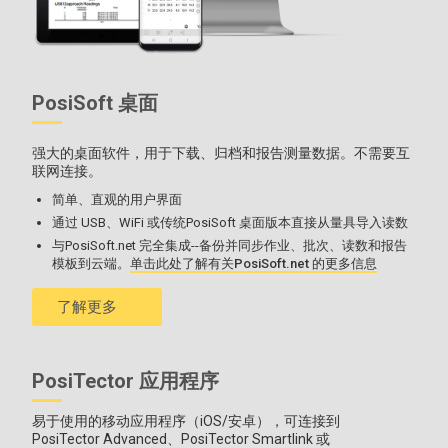
PosiSoft 桌面
强大的桌面软件，用于下载、归档和报告测量数据。不需要互
联网连接。
简单、直观的用户界面
更多信息见
探头兼容性表
。
通过 USB、WiFi 或传统PosiSoft 桌面版本直接从量具导入读数
与PosiSoft.net 完全集成--备份并同步作业、批次、读数和报告
模板到云端。
单击此处了解有关PosiSoft.net 的更多信息
了解更多
所有测量仪均
配有红外温度探头、橡胶保护套、腕带、3 节 AAA
PosiTector 应用程序
电池、说明书、保护性便携箱、保护性镜头防护罩、可溯源至
NIST 的长格式校准证书、USB 电缆和两年保修。
易于使用的移动应用程序（iOS/安卓），可连接到
PosiTector Advanced、PosiTector Smartlink 或