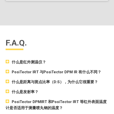
PosiSoft USB 驱动器存储的读数和图表可使用通用PC 网页
浏览器或文件浏览器进行访问。无需软件。
每个存储的测量值都有日期和时间标记
通过网络
进行软件更新
，使您的测量仪保持最新状态
包括用于查看、分析和报告数据的
PosiSoft 套装软件
规格
F.A.Q.
规格
范围
准确度
决议
温度范围
-70°至380°C
±1° C + 1%*
0.1° C
-94°至716°F
±1.8° F + 1%*
0.1° F
什么是红外测温仪？
At 23° C（73.4° F）At 环境温度At
PosiTector IRT 与PosiTector DPM IR 有什么不同？
激光指示器
Class 2 < 1mW
距离与斑点比率(D:S)
5.7:1
什么是距离与斑点比率（D:S），为什么它很重要？
辐射率
可调节的
什么是发射率？
响应时间
< 500 μs (95% response)
PosiTector DPMIRT 和PosiTector IRT 等红外表面温度
频谱响应
2 - 14 μm
计是否适用于测量喷丸钢的温度？