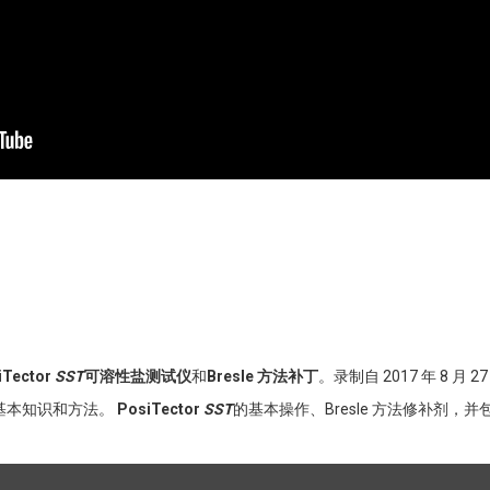
iTector
SST
可溶性盐测试仪
和
Bresle 方法补丁
。录制自 2017 年 8 月
基本知识和方法。
PosiTector
SST
的基本操作、Bresle 方法修补剂，并包括 