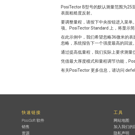
PosiTector B型号的默认测量
表面粗糙度反射。
要调整量程，请按下中央按钮进入菜单。打
项。PosiTector Standard 
在此示例中，我们希望忽略36微米的表
忽略，系统报告下一个强度最高的回波。多次
通过提高低量程，我们实际上要求测量仪忽
凭借最大厚度模式和量程调节功能，Pos
有关PosiTector 更多信息，请访问 defels
快速链接
工具
PosiSoft 软件
网站地图
销售
加入我们的
资源
隐私声明