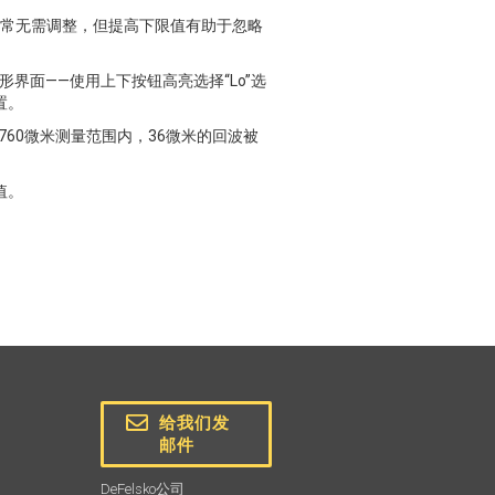
高值通常无需调整，但提高下限值有助于忽略
形界面——使用上下按钮高亮选择“Lo”选
置。
60微米测量范围内，36微米的回波被
值。
给我们发
邮件
DeFelsko公司