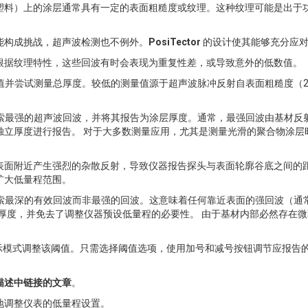
塑料）上的涂层通常具有一定的表面粗糙度或纹理。这种纹理可能是出于
能构成挑战，超声波检测也不例外。
PosiTector
的设计使其能够充分应
根据纹理特性，这些回波有时会表现为重复性差，或导致意外的低数值。
接触到峰值并尝试测量总厚度。较低的测量值源于超声波脉冲反射自表面粗糙度（
范围内搜索最强的超声波回波，并将其报告为涂层厚度。通常，最强回波由基材反
独立厚度进行报告。 对于大多数测量应用，尤其是测量光滑的聚合物涂层
表面附近产生强烈的杂散反射，导致仪器报告探头与表面轮廓谷底之间的
扩大低量程范围。
r 会搜索最深的有效回波而非最强的回波。这意味着任何靠近表面的强回波
总涂层厚度，并免去了调整仪器预设低量程的必要性。 由于基材内部必然存
，可通过图形显示模式调整该阈值。只需选择阈值选项，使用加号和减号按钮调节应
描述中链接的文章
。
地调整仪表的低量程设置。