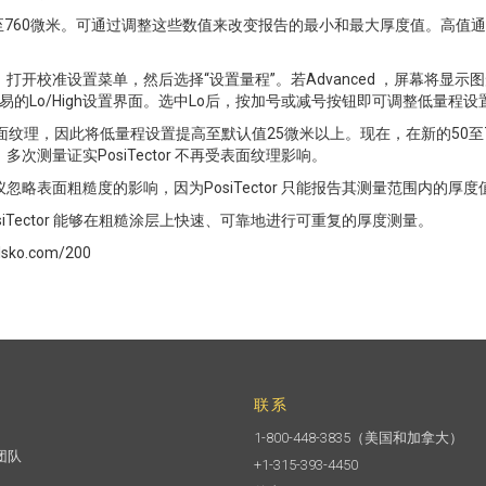
范围为25至760微米。可通过调整这些数值来改变报告的最小和最大厚度值。
开校准设置菜单，然后选择“设置量程”。若Advanced ，屏幕将显示图
上，将显示简易的Lo/High设置界面。选中Lo后，按加号或减号按钮即可调整低量程设
面纹理，因此将低量程设置提高至默认值25微米以上。现在，在新的50至7
测量证实PosiTector 不再受表面纹理影响。
略表面粗糙度的影响，因为PosiTector 只能报告其测量范围内的厚度
iTector 能够在粗糙涂层上快速、可靠地进行可重复的厚度测量。
ko.com/200
联系
1-800-448-3835
（美国和加拿大）
团队
+1-315-393-4450