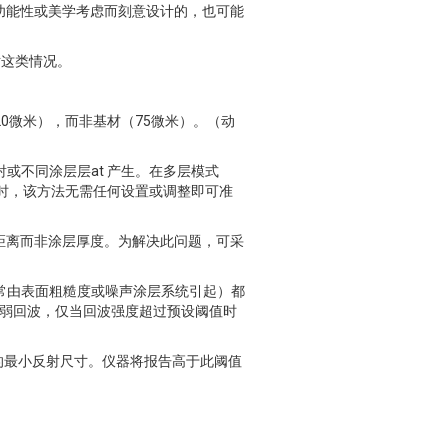
功能性或美学考虑而刻意设计的，也可能
对这类情况。
20微米），而非基材（75微米）。（动
射或不同涂层层at 产生。在多层模式
时，该方法无需任何设置或调整即可准
距离而非涂层厚度。为解决此问题，可采
（通常由表面粗糙度或噪声涂层系统引起）都
在微弱回波，仅当回波强度超过预设阈值时
报告的最小反射尺寸。仪器将报告高于此阈值