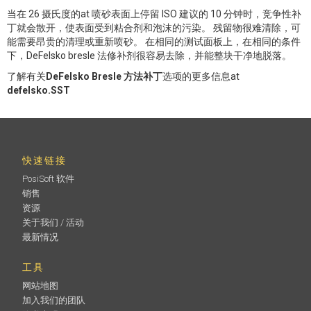
当在 26 摄氏度的at 喷砂表面上停留 ISO 建议的 10 分钟时，竞争性补
丁就会散开，使表面受到粘合剂和泡沫的污染。 残留物很难清除，可
能需要昂贵的清理或重新喷砂。 在相同的测试面板上，在相同的条件
下，DeFelsko bresle 法修补剂很容易去除，并能整块干净地脱落。
了解有关
DeFelsko Bresle 方法补丁
选项的更多信息at
defelsko.SST
快速链接
PosiSoft 软件
销售
资源
关于我们 / 活动
最新情况
工具
网站地图
加入我们的团队