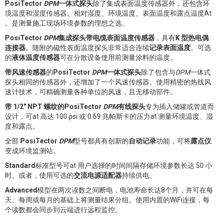
PosiTector
DPM
一体式探头
除了集成表面温度传感器外，还包含环
境温度和湿度传感器。相对湿度、环境温度、表面温度和露点温度At
。是测量施工现场环境参数的理想之选。
PosiTector
DPM
集成探头带电缆表面温度传感器
，具有
K 型热电偶
连接器
。随附的磁性表面温度探头非常适合连续
记录表面温度
。可选
的
液体温度传感器
可在分散设备使用前测量涂料的温度。
带风速传感器
的
PosiTector
DPM
一体式探头
除了包含与
DPM
一体式
探头相同的传感器外，还增加了一个风速传感器。使用精密的热线风
速计技术，可精确测量各种单位的风速，且无移动部件。
带 1/2" NPT 螺纹的PosiTector
DPM
有线探头
专为插入储罐或管道而
设计，可at 高达 100 psi 或 0.69 兆帕斯卡的压力at 测量环境温度、湿
度和露点。
全部
PosiTector
DPM
型号都具有创新的
自动记录
功能，可将
露点仪
变成环境监测站。
Standard
标准型号可at 用户选择的时间间隔存储环境参数长达 50 小
时。或者，使用可选的
交流电源适配器
持续供电。
Advanced
模型在两次读数之间断电，电池寿命长达8个月，并可在每
天、每周或每月的基础上将测量结果分组。使用内置的WiFi连接，每
个读数都会同步到云端进行远程监控。