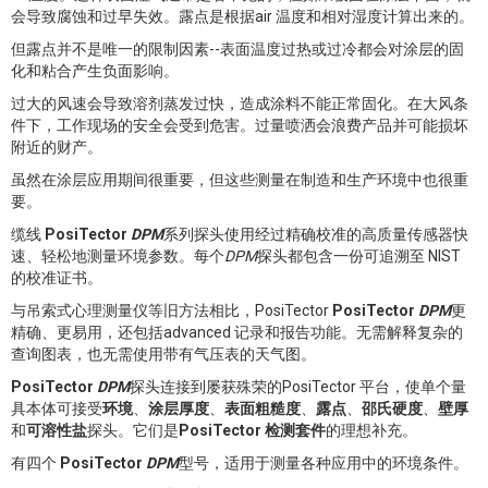
会导致腐蚀和过早失效。露点是根据air 温度和相对湿度计算出来的。
但露点并不是唯一的限制因素--表面温度过热或过冷都会对涂层的固
化和粘合产生负面影响。
过大的风速会导致溶剂蒸发过快，造成涂料不能正常固化。在大风条
件下，工作现场的安全会受到危害。过量喷洒会浪费产品并可能损坏
附近的财产。
虽然在涂层应用期间很重要，但这些测量在制造和生产环境中也很重
要。
缆线
PosiTector
DPM
系列探头使用经过精确校准的高质量传感器快
速、轻松地测量环境参数。每个
DPM
探头都包含一份可追溯至 NIST
的校准证书。
与吊索式心理测量仪等旧方法相比，PosiTector
PosiTector
DPM
更
精确、更易用，还包括advanced 记录和报告功能。无需解释复杂的
查询图表，也无需使用带有气压表的天气图。
PosiTector
DPM
探头连接到屡获殊荣的PosiTector 平台，使单个量
具本体可接受
环境
、
涂层厚度
、
表面粗糙度
、
露点
、
邵氏硬度
、
壁厚
和
可溶性盐
探头。它们是
PosiTector 检测套件
的理想补充。
有四个
PosiTector
DPM
型号，适用于测量各种应用中的环境条件。