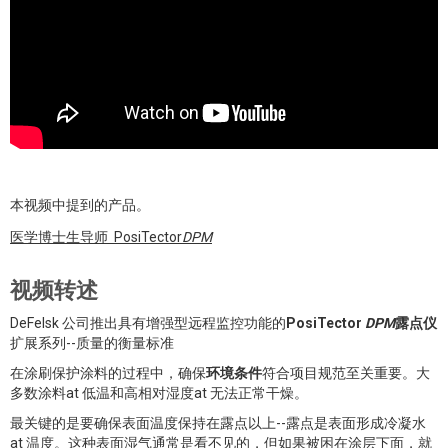
本视频中提到的产品。
医学博士生导师 PosiTector
DPM
视频转述
DeFelsk 公司推出具有增强型远程监控功能的
PosiTector
DPM
露点仪
扩展系列--质量的衡量标准
在涂刷保护涂料的过程中，确保
环境条件
符合项目规范至关重要。大
多数涂料at 低温和高相对湿度at 无法正常干燥。
最关键的是要确保表面温度保持在露点以上--露点是表面形成冷凝水
at 温度。这种表面湿气通常是看不见的，但如果被困在涂层下面，就