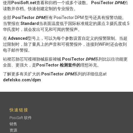
使用
PosiSoft.net
查看和归档一个或多个读数。
PosiTector
DPM
的
读数并存档。快速创建定制的专业报告。
全部
PosiTector
DPM
所有 PosiTector DPM 型号还具有报警功能。
当警报在
Standard
当表面温度低于国际标准规定的露点 3 摄氏度或 5
华氏度时，就会发出可见和可闻的警报声。
在
Advanced
型号上，可以为每个参数设置自定义的报警限制。当超
过限制时，除了量具上的声音和可视警报外，连接到WiFi时还会收到
电子邮件警报。
袩褉芯胁芯写褋褌胁械薪薪褘械
PosiTector
DPM
系列比以往功能更
全面、更强大，是
PosiTector 检测套件的
理想补充。
了解更多有关扩大的
PosiTector
DPM
系列的详细信息at
defelsko.com/dpm
快速链接
PosiSoft 软件
销售
资源