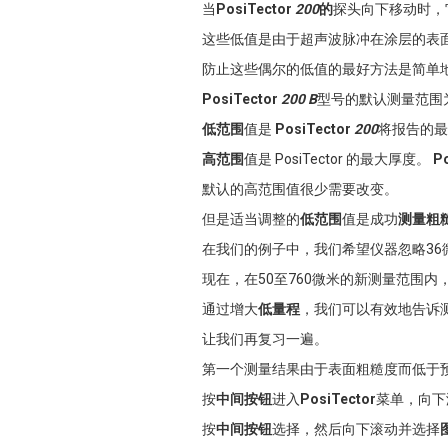
当
PosiTector
200
的
探头向下移动时，它
这些低值是由于超声波脉冲在涂层的表面
防止这些偶尔的低值的最好方法是简单
PosiTector
200 B
型号的默认测量范围为 2
低范围
值是
PosiTector
200
将报告的最
高范围
值是 PosiTector 的最大厚度。
P
默认的高范围值很少需要改变。
但是适当调整的
低范围
值是成功
测量粗
在我们的例子中，我们希望仪器忽略36微
现在，在50至760微米的新测量范围
通过增大
低量程
，我们可以有效地告诉
让我们再复习一遍。
第一个测量结果由于表面粗糙度而低于
按
中间按钮
进入
PosiTector
菜单，向下
按
中间按钮
选择，然后向下滚动并选择