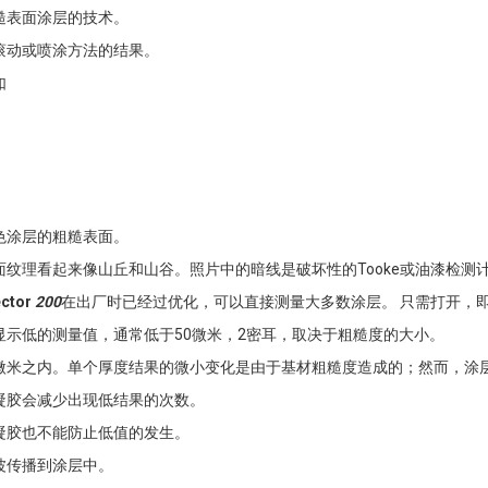
糙表面涂层的技术。
滚动或喷涂方法的结果。
如
色涂层的粗糙表面。
纹理看起来像山丘和山谷。照片中的暗线是破坏性的Tooke或油漆检测
ector
200
在出厂时已经过优化，可以直接测量大多数涂层。 只需打开，
示低的测量值，通常低于50微米，2密耳，取决于粗糙度的大小。
微米之内。单个厚度结果的微小变化是由于基材粗糙度造成的；然而，涂
凝胶会减少出现低结果的次数。
凝胶也不能防止低值的发生。
波传播到涂层中。