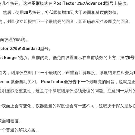
有几个按钮。这种
图形
模式在
PosiTector
200
Advanced
型号上提供。
。然后，使用
加号
按钮，将
低
限值增加到大于表面粗糙度的数值。
围内，测量仪立即报告下一个最响亮的回音，即正确表示油漆厚度的回音。
面纹理的影响。
ector
200 B
Standard
型号。
et Range "
选项。当前的高、低范围设置显示在当前读数的上方。按
"加号
围内，测厚仪立即用下一个最响的回声重新计算厚度。厚度结果立即变为1
ector 就会自动关闭。
PosiTector
会报告下一个最响亮的回音，也就是
是明显缺乏重复性，这是每个涂层测厚仪必须处理的问题。注意到一系列
个表面上会有变化，仪器测量的深度也会有一些不同，这取决于探头是放
表面粗糙度。
有一个普遍的解决方案。