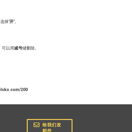
，选择
'开'
。
，可以用
减号
键删除。
elsko.com/200
给我们发
邮件