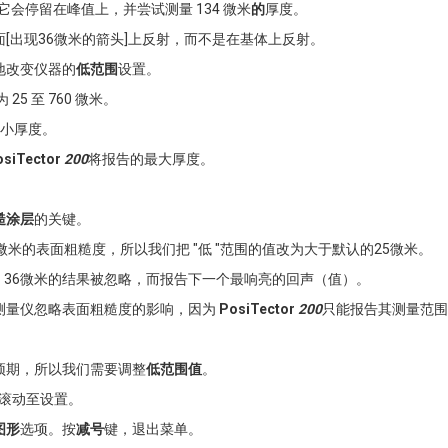
会停留在峰值上，并尝试测量 134 微米
的
厚度。
[出现36微米的箭头]上反射，而不是在基体上反射。
地改变仪器的
低范围
设置。
5 至 760 微米。
小厚度。
osiTector
200
将报告的最大厚度。
糙涂层
的关键。
米的表面粗糙度，所以我们把 "低 "范围的值改为大于默认的25微米。
内，36微米的结果被忽略，而报告下一个最响亮的回声（值）。
测量仪忽略表面粗糙度的影响，因为
PosiTector
200
只能报告其测量范围
预期，所以我们需要调整
低范围值
。
滚动至设置。
图形
选项。按
减号
键，退出菜单。