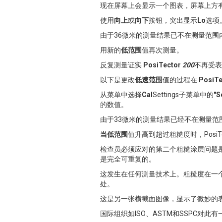
现在屏幕上会显示一个图表，屏幕上方
使用
向上
或
向下
按钮，突出显示
Lo
选项
由于36微米的测量结果已不在测量范
用新的
低范围
值再次测量。
反复测量证实
PosiTector
200
不再受表
以下是更改
低速范围
值的过程在
PosiT
从菜单中选择
Cal
Settings子菜单中的
"S
的数值。
由于33微米的测量结果已经不在测量范
当低范围
值升高到超过粗糙度时，PosiT
检查员必须应对的第二个粗糙涂层问题
是完全可重复的。
这发生在任何测量技术上。粗糙度在一
处。
这是另一张横截面图像，显示了微妙的
国际组织如ISO、ASTM和SSPC对此