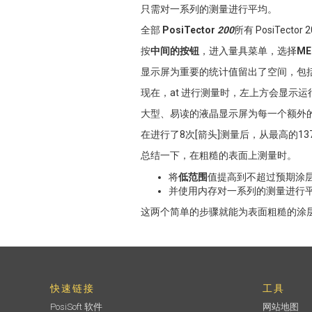
只需对一系列的测量进行平均。
全部
PosiTector
200
所有 PosiTect
按
中间的按钮
，进入量具菜单，选择
ME
显示屏为重要的统计值留出了空间，包括 L
现在，at 进行测量时，左上方会显示
大型、易读的液晶显示屏为每一个额外
在进行了8次[箭头]测量后，从最高的137
总结一下，在粗糙的表面上测量时。
将
低范围
值提高到不超过预期涂
并使用内存对一系列的测量进行
这两个简单的步骤就能为表面粗糙的涂
快速链接
工具
PosiSoft 软件
网站地图