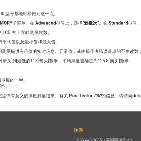
or 200 型号都能轻松做到这一点。
MORY
子菜单。在
Advanced
型号上，选择
"新批次"。
在
Standard
型号
CD 右上方at 测量次数。
运行平均值以及最小值和最大值。
的测量提供有价值的实时信息。异常值，或由操作者错误造成的不良读数
[箭头]到最低的113[箭头]微米，平均厚度被确定为125.8[箭头]微米。
层厚度的一半。
平均。
层提供有意义的厚度测量结果。有关
PosiTector
200
的信息，请访问
def
联系
1-800-448-3835
（美国和加拿大）