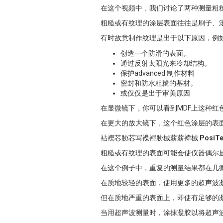
在这个视频中，我们讨论了两种测量粗
粗糙或有纹理的涂层表面往往是刷子、
有时故意制作纹理是出于以下原因，例
创造一个防滑的表面。
通过反射太阳光来冷却结构。
保护advanced 制作材料
密封和防水粗糙的基材。
或仅仅是出于审美原因
在显微镜下，你可以看到MDF上这种红
在更大的放大镜下，这个红色涂层的表面
袩褉芯胁芯写褋褌胁械薪薪褘械
PosiT
粗糙或有纹理的表面可能会使仪器偶尔显
在这个例子中，重复的测量结果都在几
在质地较轻的表面，使用更多的超声波
但在质地严重的表面上，即使有足够的
当用超声波测量时，涂抹凝胶以将超声